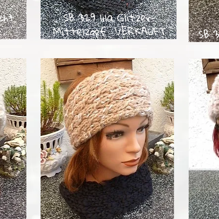
cht
SB 329 lila Glitzer-
Mittelzopf VERKAUFT
SB 3