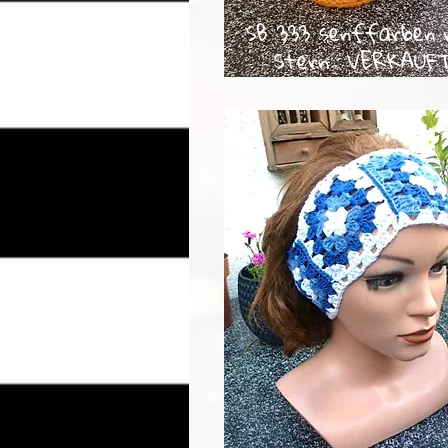
SB 333 senffarben 
Stern VERKAUF