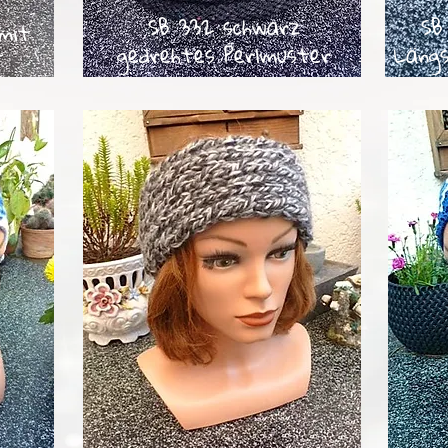
SB 332 schwarz
SB
mit
gedrehtes Perlmuster
Läng
T