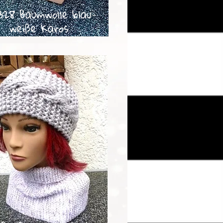
328 Baumwolle blau-
weiße Karos