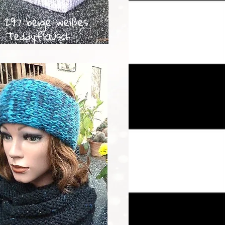
 297 beige-weißes
Teddyflausch