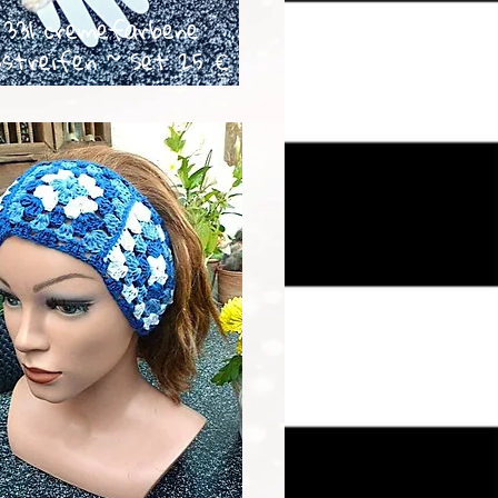
 331 cremefarbene
sstreifen ~ Set 25 €