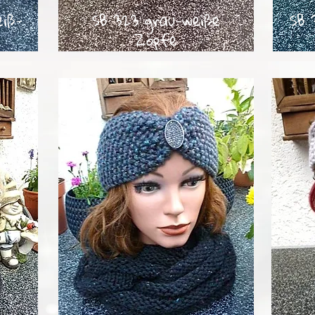
iß-
SB 323 grau-weiße
SB 
Zöpfe