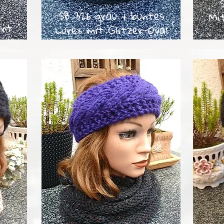
SB 326 grau + buntes
Mi
ert
Lurex mit Glitzer-Oval