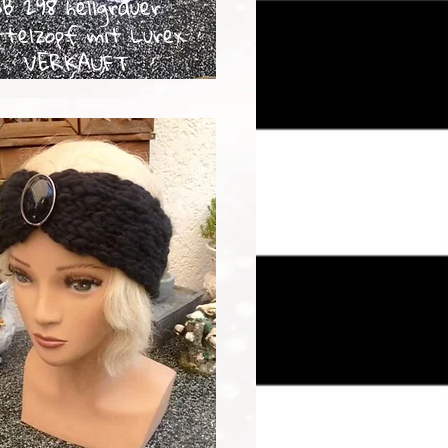
SB 298 hellgrauer
ttelzopf mit Lurex
VERKAUFT