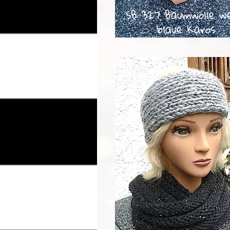
SB 327 Baumwolle we
blaue Karos