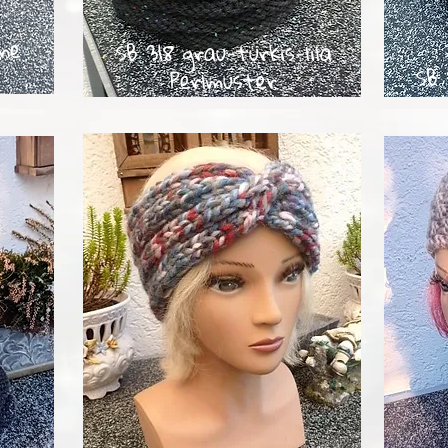
ne
SB 318 grau-türkis-lila
SB 
Perlmuster