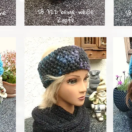
SB 322 beige-weiße
ne
SB
Zöpfe