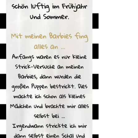
schön luftig im Frühjahr
und Sommer.
Mit meinen Barbies fing
alles an …
Anfangs waren es nur kleine
Strick-Versuche an meinen
Barbies,
dann wurden die
großen Puppen bestrickt. Dies
machte ich
schon als kleines
Mädchen
und brachte mir alles
selbst bei …
Irgendwann strickte ich mir
dann selbst einen Schal
und