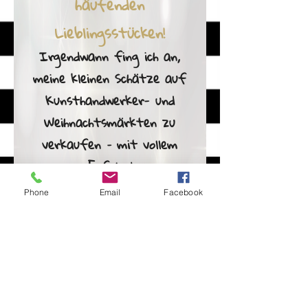
häufenden
Liebl
ingsst
ücken!
Irgendwann fi
ng ich an,
meine kleinen Schätze
auf
Kunsthandwerker-
und
Weihnachtsmär
kten zu
verkaufen – mit vollem
Erfolg !
Ich stricke
alles selbst per
Phone
Email
Facebook
Hand
,
es sind also
alles Einzelstücke
!
Kommen Sie vorbei und
stöbern Sie ...