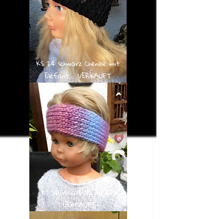
KS 24 schwarz Chenille mit
Elefant VERKAUFT
KS 141 rosa-blau meliert
VERKAUFT