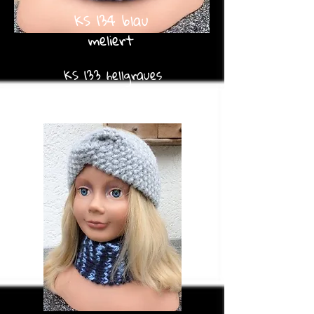
KS 134 blau
meliert
KS 133 hellgraues
Flausch geflochten
VERKAUFT