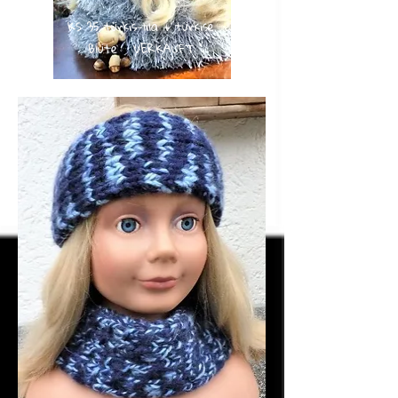
KS 35 türkis-lila + türkise
Blüte VERKAUFT