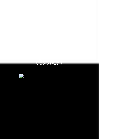
KS 135 hellgraue Mittelzöpfe
VERKAUFT