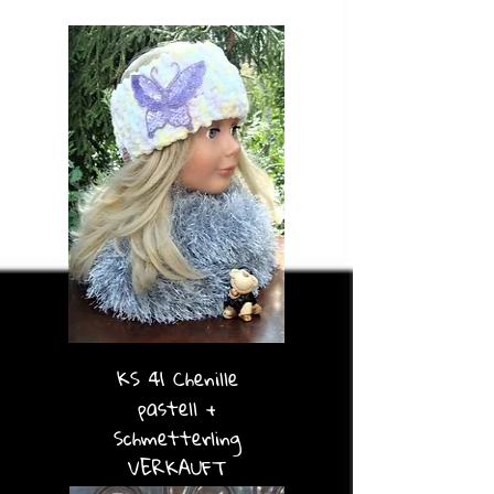
pastellfarben
KS 41 Chenille
pastell +
Schmetterling
VERKAUFT