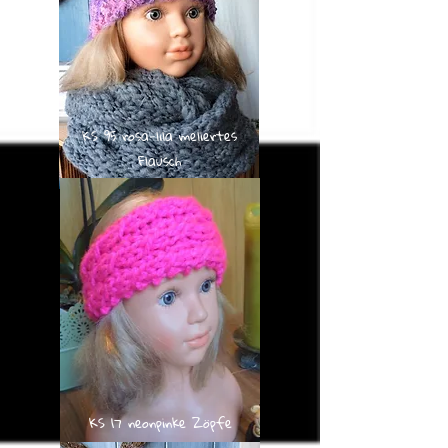
KS 95 rosa-lila meliertes
Flausch
KS 17 neonpinke Zöpfe