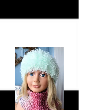
KS 120 mintfarbenes
Teddyflausch