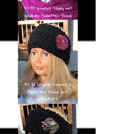
KS 59 schwarz Teddy mit
goldener Pailletten-Blume
KS 26 Chenille schwarz +
Pailletten-Blume pink
VERKAUFT